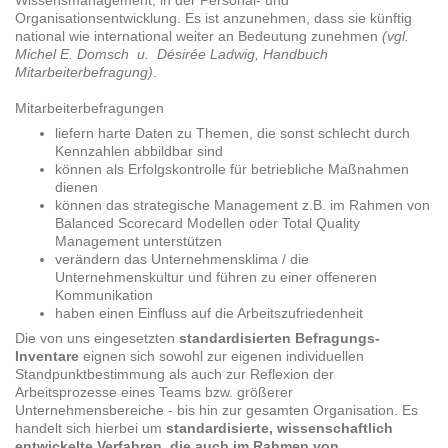
Wissensmanagement, in der Personal- und
Organisationsentwicklung. Es ist anzunehmen, dass sie künftig
national wie international weiter an Bedeutung zunehmen
(vgl.
Michel E. Domsch u. Désirée Ladwig, Handbuch
Mitarbeiterbefragung)
.
Mitarbeiterbefragungen
liefern harte Daten zu Themen, die sonst schlecht durch
Kennzahlen abbildbar sind
können als Erfolgskontrolle für betriebliche Maßnahmen
dienen
können das strategische Management z.B. im Rahmen von
Balanced Scorecard Modellen oder Total Quality
Management unterstützen
verändern das Unternehmensklima / die
Unternehmenskultur und führen zu einer offeneren
Kommunikation
haben einen Einfluss auf die Arbeitszufriedenheit
Die von uns eingesetzten
standardisierten Befragungs-
Inventare
eignen sich sowohl zur eigenen individuellen
Standpunktbestimmung als auch zur Reflexion der
Arbeitsprozesse eines Teams bzw. größerer
Unternehmensbereiche - bis hin zur gesamten Organisation. Es
handelt sich hierbei um
standardisierte, wissenschaftlich
entwickelte Verfahren, die auch im Rahmen von