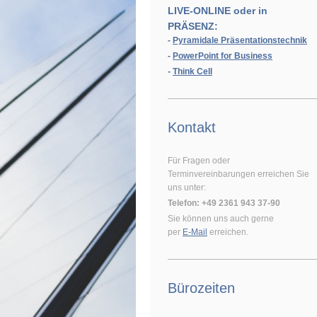
LIVE-ONLINE oder in
PRÄSENZ:
-
Pyramidale Präsentationstechnik
-
PowerPoint for Business
-
Think Cell
Kontakt
Für Fragen oder
Terminvereinbarungen erreichen Sie
uns unter:
Telefon: +49 2361 943 37-90
Sie können uns auch gerne
per
E-Mail
erreichen.
Bürozeiten