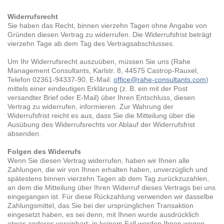
Widerrufsrecht
Sie haben das Recht, binnen vierzehn Tagen ohne Angabe von
Gründen diesen Vertrag zu widerrufen. Die Widerrufsfrist beträgt
vierzehn Tage ab dem Tag des Vertragsabschlusses.
Um Ihr Widerrufsrecht auszuüben, müssen Sie uns (Rahe
Management Consultants, Karlstr. 8, 44575 Castrop-Rauxel,
Telefon 02361-94337-90, E-Mail:
office@rahe-consultants.com
)
mittels einer eindeutigen Erklärung (z. B. ein mit der Post
versandter Brief oder E-Mail) über Ihren Entschluss, diesen
Vertrag zu widerrufen, informieren. Zur Wahrung der
Widerrufsfrist reicht es aus, dass Sie die Mitteilung über die
Ausübung des Widerrufsrechts vor Ablauf der Widerrufsfrist
absenden.
Folgen des Widerrufs
Wenn Sie diesen Vertrag widerrufen, haben wir Ihnen alle
Zahlungen, die wir von Ihnen erhalten haben, unverzüglich und
spätestens binnen vierzehn Tagen ab dem Tag zurückzuzahlen,
an dem die Mitteilung über Ihren Widerruf dieses Vertrags bei uns
eingegangen ist. Für diese Rückzahlung verwenden wir dasselbe
Zahlungsmittel, das Sie bei der ursprünglichen Transaktion
eingesetzt haben, es sei denn, mit Ihnen wurde ausdrücklich
etwas anderes vereinbart; in keinem Fall werden Ihnen wegen